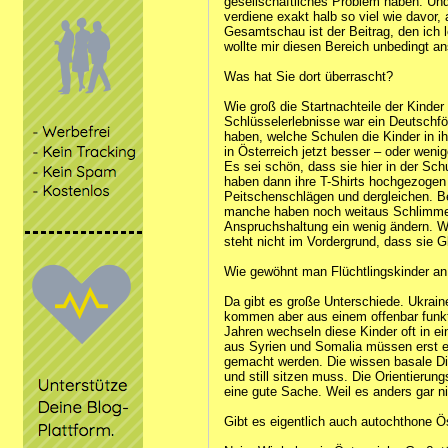
gesellschaftliches Problem haben. Und 
verdiene exakt halb so viel wie davor, 
Gesamtschau ist der Beitrag, den ich le
wollte mir diesen Bereich unbedingt a
Was hat Sie dort überrascht?
Wie groß die Startnachteile der Kinder
Schlüsselerlebnisse war ein Deutschfö
haben, welche Schulen die Kinder in i
in Österreich jetzt besser – oder wenig
Es sei schön, dass sie hier in der Sc
haben dann ihre T-Shirts hochgezogen 
Peitschenschlägen und dergleichen. Be
manche haben noch weitaus Schlimmere
Anspruchshaltung ein wenig ändern. 
steht nicht im Vordergrund, dass sie 
Wie gewöhnt man Flüchtlingskinder an
Da gibt es große Unterschiede. Ukraine
kommen aber aus einem offenbar funkt
Jahren wechseln diese Kinder oft in e
aus Syrien und Somalia müssen erst e
gemacht werden. Die wissen basale D
und still sitzen muss. Die Orientierung
eine gute Sache. Weil es anders gar ni
Gibt es eigentlich auch autochthone Ös