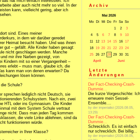
das hat mich einfach interessiert. Ich
arbeite aber auch nicht mehr so viel. In der
Archiv
isten kann, vielleicht gering, aber ich
nsehen.
Mai 2026
Mo
Di
Mi
Do
Fr
Sa
So
1
2
3
 dort sind. Eines meiner
4
5
6
7
8
9
10
rderkurs, in dem wir darüber geredet
11
12
13
14
15
16
17
hrer Heimat besucht haben. Und was ihnen
er gut – gefällt. Alle Kinder haben gesagt:
18
19
20
21
22
23
24
hule nicht geschlagen werden. Manche
25
26
27
28
29
30
31
und mir ihre Narben gezeigt, von
April
Juni
i Kindern mit so einer Vergangenheit –
s erlebt – muss man, glaube ich, die
Letzte
Was kann man von denen erwarten? Da
Änderungen
Gleichungen lösen können.
Der Fact-Checking-Crash-
 die Schule?
Dummie...
Die kurze Vorgeschichte: Ic
r sprechen lediglich nicht Deutsch, sie
erneuere mein Sessel-
ionierenden Schulsystem. Nach ein, zwei
Ensemble....
ine HTL oder ins Gymnasium. Die Kinder
by der imperialist (2026.08.05,
inmal mit dem System Schule vertraut
13:29)
inge nicht. Dass man jeden Tag kommen
Der Fact-Checking-Crash-
sklassen, die viele Linke ablehnen, sind da
Dummie...
cht funktionieren würde.
Schrecklich. Es ist einfach
nur schrecklich. Bei billig...
terreicher in Ihrer Klasse?
by der imperialist (2026.08.05,