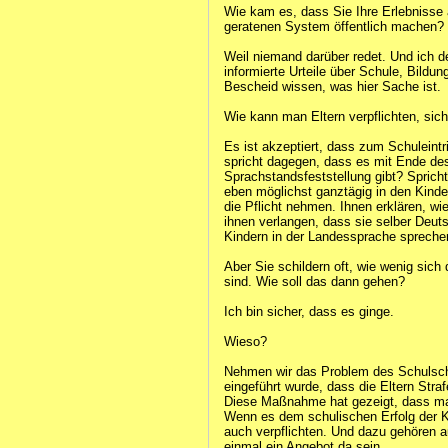
Wie kam es, dass Sie Ihre Erlebnisse
geratenen System öffentlich machen?
Weil niemand darüber redet. Und ich de
informierte Urteile über Schule, Bildung
Bescheid wissen, was hier Sache ist.
Wie kann man Eltern verpflichten, si
Es ist akzeptiert, dass zum Schuleintri
spricht dagegen, dass es mit Ende des
Sprachstandsfeststellung gibt? Sprich
eben möglichst ganztägig in den Kinde
die Pflicht nehmen. Ihnen erklären, wi
ihnen verlangen, dass sie selber Deuts
Kindern in der Landessprache spreche
Aber Sie schildern oft, wie wenig sich
sind. Wie soll das dann gehen?
Ich bin sicher, dass es ginge.
Wieso?
Nehmen wir das Problem des Schulsch
eingeführt wurde, dass die Eltern Stra
Diese Maßnahme hat gezeigt, dass 
Wenn es dem schulischen Erfolg der Kin
auch verpflichten. Und dazu gehören a
einmal ein Angebot da sein.