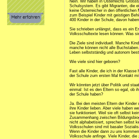
Nein. Wir haben in Österreichs Großst
Schulsystem. Es gibt Migranten, die e
keine Österreicher in den öffentlichen
zum Beispiel Kinder mit geistigen Be
400 Kinder in der Schule, davon haben 
Sie schrieben unlängst, dass es ein Er
Volksschultexte lesen können. Was sind
Die Ziele sind individuell. Manche Kin
manche können nicht alle Buchstaben. D
Leben selbstständig und autonom best
Wie viele sind hier geboren?
Fast alle Kinder, die ich in der Klasse
der Schule zum ersten Mal Kontakt mi
Wir könnten jetzt über Politik und staat
einmal: Ist es den Eltern so egal, ob i
der Schule haben?
Ja. Bei den meisten Eltern der Kinder u
ihre Kinder lieben. Aber viele haben w
sie funktioniert. Weil sie oft selbst 
Zusammenhang zwischen Bildungsbiogra
nicht alphabetisiert, sprechen selbst 
Volksschulen sind mit basaler Sozialis
Wenn die Kinder dann zu uns kommen, b
Volksschule anfinge. Viele Kinder, d