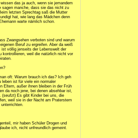
 wissen das ja auch, wenn sie jemandem
se sagen manche, dass sie das nicht zu
 Beim letzten Sprechtag saß die Mutter
erkundigt hat, wie lang das Mädchen denn
 Ehemann warte nämlich schon.
 dass Zwangsehen verboten sind und warum
 eigenen Beruf zu ergreifen. Aber da weiß
 ist völlig jenseits der Lebenswelt der
ontrollieren, weil die natürlich nicht vor
iraten.
en?
t man oft: Warum brauch ich das? Ich geh
leben ist für viele ein normaler
 Eltern, außer ihnen bleiben in der Früh
en da noch jene, bei denen absehbar ist,
. (seufzt) Es gibt Kinder bei uns, die
fen, weil sie in der Nacht am Praterstern
 unterrichten.
genteil, mir haben Schüler Drogen und
aube ich, nicht unfreundlich gemeint.