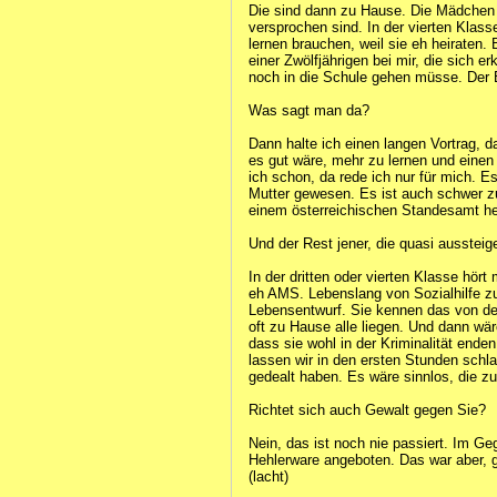
Die sind dann zu Hause. Die Mädchen
versprochen sind. In der vierten Klas
lernen brauchen, weil sie eh heiraten.
einer Zwölfjährigen bei mir, die sich 
noch in die Schule gehen müsse. Der
Was sagt man da?
Dann halte ich einen langen Vortrag,
es gut wäre, mehr zu lernen und einen
ich schon, da rede ich nur für mich. Es
Mutter gewesen. Es ist auch schwer zu k
einem österreichischen Standesamt he
Und der Rest jener, die quasi aussteig
In der dritten oder vierten Klasse hör
eh AMS. Lebenslang von Sozialhilfe zu 
Lebensentwurf. Sie kennen das von den
oft zu Hause alle liegen. Und dann wär
dass sie wohl in der Kriminalität enden
lassen wir in den ersten Stunden schla
gedealt haben. Es wäre sinnlos, die zu
Richtet sich auch Gewalt gegen Sie?
Nein, das ist noch nie passiert. Im Ge
Hehlerware angeboten. Das war aber, gl
(lacht)