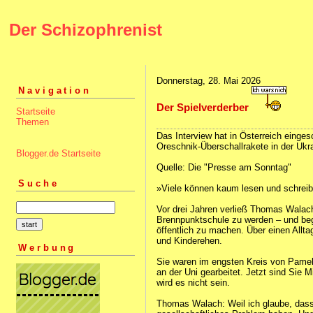
Der Schizophrenist
Donnerstag, 28. Mai 2026
Navigation
Der Spielverderber
Startseite
Themen
Das Interview hat in Österreich einges
Oreschnik‑Überschallrakete in der Ukra
Blogger.de Startseite
Quelle: Die "Presse am Sonntag"
Suche
»Viele können kaum lesen und schrei
Vor drei Jahren verließ Thomas Walac
Brennpunktschule zu werden – und be
öffentlich zu machen. Über einen All
und Kinderehen.
Werbung
Sie waren im engsten Kreis von Pamel
an der Uni gearbeitet. Jetzt sind Sie 
wird es nicht sein.
Thomas Walach: Weil ich glaube, dass