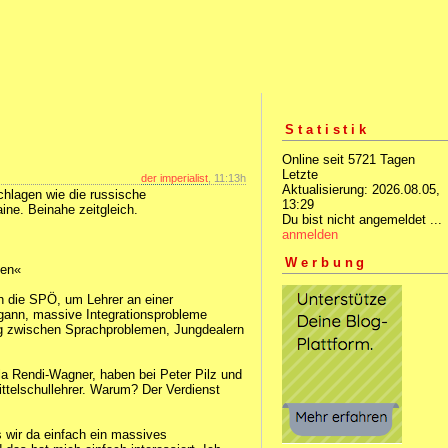
Statistik
Online seit 5721 Tagen
Letzte
der imperialist
, 11:13h
Aktualisierung: 2026.08.05,
chlagen wie die russische
13:29
ine. Beinahe zeitgleich.
Du bist nicht angemeldet ...
anmelden
Werbung
ben«
h die SPÖ, um Lehrer an einer
gann, massive Integrationsprobleme
tag zwischen Sprachproblemen, Jungdealern
a Rendi-Wagner, haben bei Peter Pilz und
Mittelschullehrer. Warum? Der Verdienst
 wir da einfach ein massives