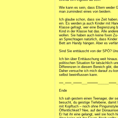
Wie kann es sein, dass Eltern weder G
man zumindest eines von beidem.
Ich glaube schon, dass sie Zeit haben. 
ein. Es werden ja auch Kinder mit Hand
Klasse gefragt, wer eine Begrenzung be
Kind in der Klasse hat das. Alle ande
wollen. Sie haben auch keine fixen Zu-
an Sprechtagen natürlich, dass Kinder
Bett am Handy hängen. Aber es verfäng
Sind Sie enttäuscht von der SPÖ? ­Und
Ich bin über Enttäuschung weit hinaus
politischen Situation für tatsächlich ­u
Differenzen in diesem Bereich gibt, d
Daher versuche ich mich darauf zu ­kon
selbst beeinflussen kann.
----_------_--------___----------______-----
Ende
Ich sah gestern einen Teenager, der s
besucht, du geistige Tiefebene, damit 
mit Kopftuch – noch ohne Pinguinstyle
Öffentlichkeit? Nee, auf der Donauinse
Er hat ihr eine gelangt, weil sie hoch