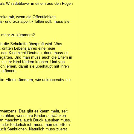
 als Whistleblower in einem aus den Fugen
nke mir, wenn die Öffentlichkeit
s- und Sozialpolitik fällen soll, muss sie
ch mehr zu kümmern?
tt die Schulreife überprüft wird. Was
 dritten Lebensjahres eine neue
t das Kind nicht Deutsch, dann muss es
rgarten. Und man muss auch die Eltern in
e sie ihr Kind fördern können. Und von
ch lernen, damit sie überhaupt mit ihren
n können.
 die Eltern kümmern, wie unkooperativ sie
wänzens: Das gibt es kaum mehr, seit
fe zahlen, wenn ihre Kinder schwänzen.
man manchmal auch Druck ausüben muss.
der förderlich ist, muss man die ­Eltern
uch Sanktionen. Natürlich muss zuerst