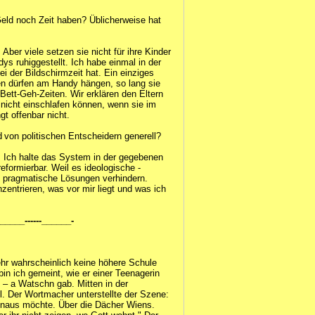
eld noch Zeit haben? Üblicherweise hat
Aber viele setzen sie nicht für ihre Kinder
ys ruhiggestellt. Ich habe einmal in der
i der Bildschirmzeit hat. Ein einziges
ren dürfen am Handy hängen, so lang sie
Bett-Geh-Zeiten. Wir erklären den Eltern
 nicht einschlafen können, wenn sie im
t offenbar nicht.
 von politischen Entscheidern generell?
. Ich halte das System in der gegebenen
nreformierbar. Weil es ideologische ­
ie pragmatische Lösungen verhindern.
zentrieren, was vor mir liegt und was ich
--______------______-
ehr wahrscheinlich keine höhere Schule
bin ich gemeint, wie er einer Teenagerin
 – a Watschn gab. Mitten in der
l. Der Wortmacher unterstellte der Szene:
 hinaus möchte. Über die Dächer Wiens.