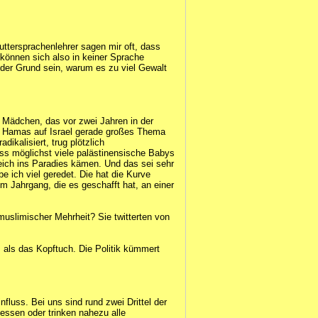
ttersprachenlehrer sagen mir oft, dass
 können sich also in keiner Sprache
der Grund sein, warum es zu viel Gewalt
n Mädchen, das vor zwei Jahren in der
der Hamas auf Israel gerade großes Thema
dikalisiert, trug plötzlich
ss möglichst viele palästinensische Babys
leich ins Paradies kämen. Und das sei sehr
 ich viel geredet. Die hat die Kurve
m Jahrgang, die es geschafft hat, an einer
 muslimischer Mehrheit? Sie twitterten von
 als das Kopftuch. Die Politik kümmert
fluss. Bei uns sind rund zwei Drittel der
ssen oder trinken nahezu alle