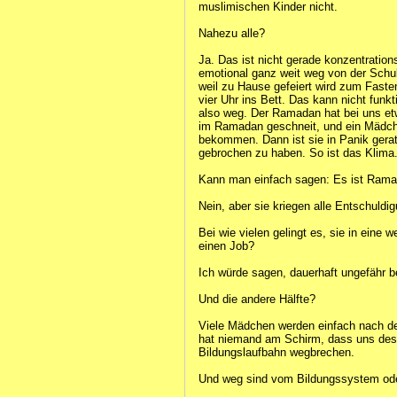
muslimischen Kinder nicht.
Nahezu alle?
Ja. Das ist nicht gerade konzentratio
emotional ganz weit weg von der Schul
weil zu Hause gefeiert wird zum Faste
vier Uhr ins Bett. Das kann nicht funkti
also weg. Der Ramadan hat bei uns et
im Ramadan geschneit, und ein Mädche
bekommen. Dann ist sie in Panik gerate
gebrochen zu haben. So ist das Klima
Kann man einfach sagen: Es ist Rama
Nein, aber sie kriegen alle Entschuldi
Bei wie vielen gelingt es, sie in eine 
einen Job?
Ich würde sagen, dauerhaft ungefähr be
Und die andere Hälfte?
Viele Mädchen werden einfach nach der 
hat niemand am Schirm, dass uns des
Bildungslaufbahn wegbrechen.
Und weg sind vom Bildungssystem ode