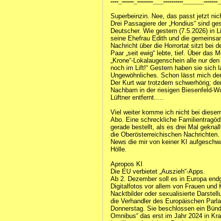
----_------_--------___----------______-----
Superbeinzin. Nee, das passt jetzt nic
Drei Passagiere der „Hondius“ sind ges
Deutscher. Wie gestern (7.5.2026) in L
seine Ehefrau Edith und die gemeinsam
Nachricht über die Horrortat sitzt bei
Paar „seit ewig“ lebte, tief. Über das 
„Krone“-Lokalaugenschein alle nur den
noch im Lift!“ Gestern haben sie sich l
Ungewöhnliches. Schon lässt mich der
Der Kurt war trotzdem schwerhörig; de
Nachbarn in der riesigen Biesenfeld-
Lüftner entfernt.....
Viel weiter komme ich nicht bei diese
Abo. Eine schreckliche Familientragöd
gerade bestellt, als es drei Mal geknal
die Oberösterreichischen Nachrichten. 
News die mir von keiner KI aufgeschwa
Hölle.
Apropos KI
Die EU verbietet „Auszieh“-Apps.
Ab 2. Dezember soll es in Europa endg
Digitalfotos vor allem von Frauen und K
Nacktbilder oder sexualisierte Darstel
die Verhandler des Europäischen Parl
Donnerstag. Sie beschlossen ein Bünd
Omnibus“ das erst im Jahr 2024 in Kra