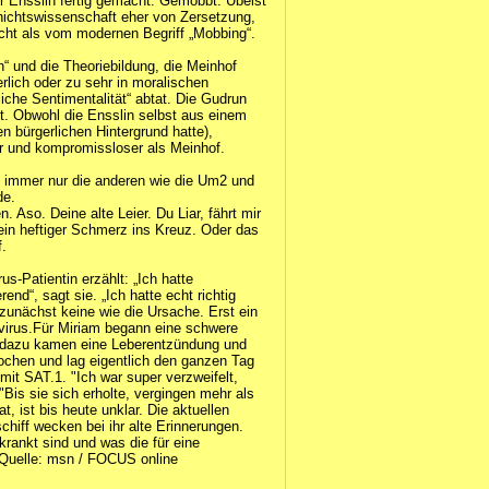
 Ensslin fertig gemacht. Gemobbt. Übelst
ichtswissenschaft eher von Zersetzung,
cht als vom modernen Begriff „Mobbing“.
“ und die Theoriebildung, die Meinhof
erlich oder zu sehr in moralischen
rliche Sentimentalität“ abtat. Die Gudrun
ft. Obwohl die Ensslin selbst aus einem
n bürgerlichen Hintergrund hatte),
ler und kompromissloser als Meinhof.
ch immer nur die anderen wie die Um2 und
de.
. Aso. Deine alte Leier. Du Liar, fährt mir
ein heftiger Schmerz ins Kreuz. Oder das
f.
s-Patientin erzählt: „Ich hatte
nd“, sagt sie. „Ich hatte echt richtig
unächst keine wie die Ursache. Erst ein
avirus.Für Miriam begann eine schwere
n, dazu kamen eine Leberentzündung und
ochen und lag eigentlich den ganzen Tag
 mit SAT.1. "Ich war super verzweifelt,
"Bis sie sich erholte, vergingen mehr als
, ist bis heute unklar. Die aktuellen
chiff wecken bei ihr alte Erinnerungen.
krankt sind und was die für eine
 Quelle: msn / FOCUS online