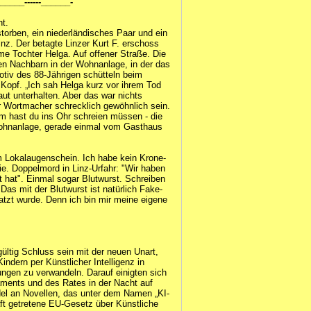
--______------______-
ht.
torben, ein niederländisches Paar und ein
inz. Der betagte Linzer Kurt F. erschoss
e Tochter Helga. Auf offener Straße. Die
 den Nachbarn in der Wohnanlage, in der das
Motiv des 88-Jährigen schütteln beim
 Kopf. „Ich sah Helga kurz vor ihrem Tod
aut unterhalten. Aber das war nichts
 Wortmacher schrecklich gewöhnlich sein.
m hast du ins Ohr schreien müssen - die
Wohnanlage, gerade einmal vom Gasthaus
m Lokalaugenschein. Ich habe kein Krone-
ie. Doppelmord in Linz-Urfahr: "Wir haben
lt hat". Einmal sogar Blutwurst. Schreiben
Das mit der Blutwurst ist natürlich Fake-
tzt wurde. Denn ich bin mir meine eigene
ültig Schluss sein mit der neuen Unart,
indern per Künstlicher Intelligenz in
lungen zu verwandeln. Darauf einigten sich
aments und des Rates in der Nacht auf
el an Novellen, das unter dem Namen „KI-
ft getretene EU-Gesetz über Künstliche