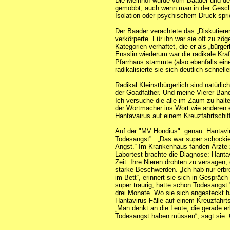
Die Meinhof wurde vom Baader und der
gemobbt, auch wenn man in der Gesch
Isolation oder psychischem Druck spri
Der Baader verachtete das „Diskutieren
verkörperte. Für ihn war sie oft zu zög
Kategorien verhaftet, die er als „bürge
Ensslin wiederum war die radikale Kra
Pfarrhaus stammte (also ebenfalls eine
radikalisierte sie sich deutlich schnel
Radikal Kleinstbürgerlich sind natürli
der Goadfather. Und meine Vierer-Ban
Ich versuche die alle im Zaum zu halten
der Wortmacher ins Wort wie anderen 
Hantavairus auf einem Kreuzfahrtschif
Auf der "MV Hondius". genau. Hantaviru
Todesangst” . „Das war super schockiere
Angst.“ Im Krankenhaus fanden Ärzte z
Labortest brachte die Diagnose: Hant
Zeit. Ihre Nieren drohten zu versage
starke Beschwerden. „Ich hab nur erbr
im Bett“, erinnert sie sich in Gespräch
super traurig, hatte schon Todesangst.
drei Monate. Wo sie sich angesteckt hat
Hantavirus-Fälle auf einem Kreuzfahrts
„Man denkt an die Leute, die gerade er
Todesangst haben müssen“, sagt sie.