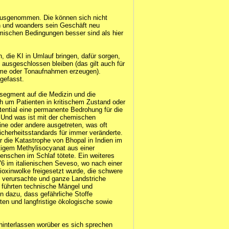
ausgenommen. Die können sich nicht
n und woanders sein Geschäft neu
mischen Bedingungen besser sind als hier
die KI in Umlauf bringen, dafür sorgen,
 ausgeschlossen bleiben (das gilt auch für
Filme oder Tonaufnahmen erzeugen).
gefasst.
segment auf die Medizin und die
h um Patienten in kritischem Zustand oder
ential eine permanente Bedrohung für die
. Und was ist mit der chemischen
ine oder andere ausgetreten, was oft
icherheitsstandards für immer veränderte.
r die Katastrophe von Bhopal in Indien im
tigem Methylisocyanat aus einer
enschen im Schlaf tötete. Ein weiteres
 im italienischen Seveso, wo nach einer
ioxinwolke freigesetzt wurde, die schwere
 verursachte und ganze Landstriche
 führten technische Mängel und
 dazu, dass gefährliche Stoffe
gten und langfristige ökologische sowie
hinterlassen worüber es sich sprechen