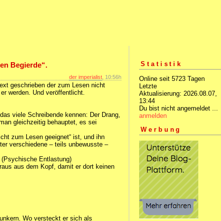
Statistik
en Begierde“.
der imperialist
, 10:56h
Online seit 5723 Tagen
Text geschrieben der zum Lesen nicht
Letzte
er werden. Und veröffentlicht.
Aktualisierung: 2026.08.07,
13:44
Du bist nicht angemeldet ...
 das viele Schreibende kennen: Der Drang,
anmelden
man gleichzeitig behauptet, es sei
Werbung
cht zum Lesen geeignet“ ist, und ihn
nter verschiedene – teils unbewusste –
 (Psychische Entlastung)
aus aus dem Kopf, damit er dort keinen
unkern. Wo versteckt er sich als