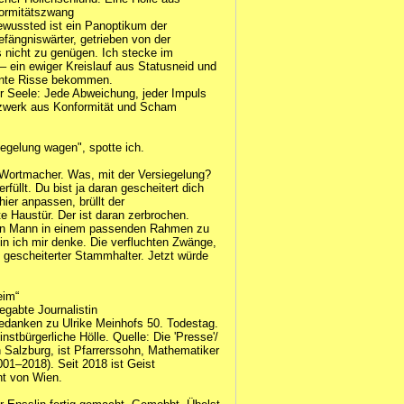
formitätszwang
ewussted ist ein Panoptikum der
efängniswärter, getrieben von der
 nicht zu genügen. Ich stecke im
 – ein ewiger Kreislauf aus Statusneid und
nnte Risse bekommen.
er Seele: Jede Abweichung, jeder Impuls
alzwerk aus Konformität und Scham
iegelung wagen", spotte ich.
 Wortmacher. Was, mit der Versiegelung?
rfüllt. Du bist ja daran gescheitert dich
er anpassen, brüllt der
 Haustür. Der ist daran zerbrochen.
on Mann in einem passenden Rahmen zu
n ich mir denke. Die verfluchten Zwänge,
 gescheiterter Stammhalter. Jetzt würde
eim“
egabte Journalistin
Gedanken zu Ulrike Meinhofs 50. Todestag.
stbürgerliche Hölle. Quelle: Die 'Presse'/
n Salzburg, ist Pfarrerssohn, Mathematiker
01–2018). Seit 2018 ist Geist
nt von Wien.