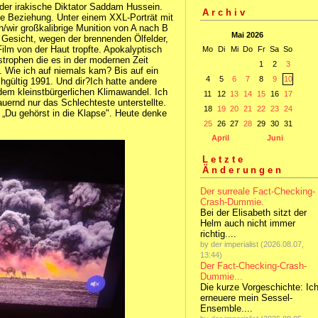
der irakische Diktator Saddam Hussein.
Archiv
e Beziehung. Unter einem XXL‑Porträt mit
h/wir großkalibrige Munition von A nach B
Mai 2026
 Gesicht, wegen der brennenden Ölfelder,
ilm von der Haut tropfte. Apokalyptisch
Mo
Di
Mi
Do
Fr
Sa
So
trophen die es in der modernen Zeit
1
2
3
. Wie ich auf niemals kam? Bis auf ein
4
5
6
7
8
9
10
chgültig 1991. Und dir?Ich hatte andere
em kleinstbürgerlichen Klimawandel. Ich
11
12
13
14
15
16
17
uernd nur das Schlechteste unterstellte.
18
19
20
21
22
23
24
 „Du gehörst in die Klapse". Heute denke
25
26
27
28
29
30
31
April
Juni
Letzte
Änderungen
Der surreale Fact-Checking-
Crash-Dummie.
Bei der Elisabeth sitzt der
Helm auch nicht immer
richtig....
by der imperialist (2026.08.07,
13:44)
Der Fact-Checking-Crash-
Dummie...
Die kurze Vorgeschichte: Ic
erneuere mein Sessel-
Ensemble....