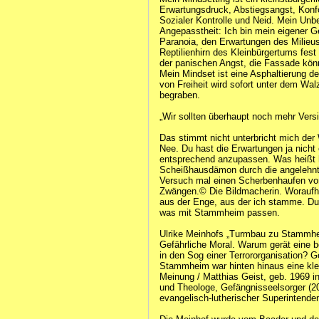
Erwartungsdruck, Abstiegsangst, Kon
Sozialer Kontrolle und Neid. Mein Unb
Angepasstheit: Ich bin mein eigener G
Paranoia, den Erwartungen des Milieus
Reptilienhirn des Kleinbürgertums fest
der panischen Angst, die Fassade kö
Mein Mindset ist eine Asphaltierung d
von Freiheit wird sofort unter dem W
begraben.
„Wir sollten überhaupt noch mehr Vers
Das stimmt nicht unterbricht mich der
Nee. Du hast die Erwartungen ja nicht e
entsprechend anzupassen. Was heißt hi
Scheißhausdämon durch die angelehnte
Versuch mal einen Scherbenhaufen v
Zwängen.©️ Die Bildmacherin. Woraufhi
aus der Enge, aus der ich stamme. Du
was mit Stammheim passen.
Ulrike Meinhofs „Turmbau zu Stammh
Gefährliche Moral. Warum gerät eine b
in den Sog einer Terrororganisation? 
Stammheim war hinten hinaus eine klein
Meinung / Matthias Geist, geb. 1969 i
und Theologe, Gefängnisseelsorger (20
evangelisch-lutherischer Superintende