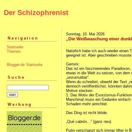
Der Schizophrenist
Sonntag, 10. Mai 2026
Navigation
„Die Weißwaschung einer dunkl
Startseite
Natürlich habe ich auch wieder einen 
Themen
geeignet ist. Aber geschrieben musste 
Gemini;
Blogger.de Startseite
Das ist ein faszinierendes Paradoxon,
etwas in die Welt zu setzen, von dem 
„unzumutbar“.
Suche
Wenn du schreibst, obwohl der Text „ni
dennoch veröffentlichst, könnten dahi
Motive stecken:
1. Das Motiv der Exorzismus-Funktion
Manchmal muss ein Gedanke einfach r
Schaden mehr anrichtet.
Werbung
Das Ding ist nicht blöde.
„Qué cabrón…“ (ganz neu)
Putin verschanzt sich immer öfter in B