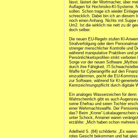
lässt, lästert der Wortmacher, über me
Auflagen für Hochrisiko-KI-Systeme. Nu
sollen. Schon trage ich wieder Einlage
schrecklich. Dabei bin ich an diesem I
noch einen Anhang. Nichts mit Suppe di
Um2. Ist die wirklich nie nett zu dir 
doch selber.
Die neuen EU-Regeln stufen KI-Anwen
Strafverfolgung oder dem Personalman
strenger menschlicher Kontrolle und D
während manipulative Praktiken und pr
Persönlichkeitsprofilen strikt verboten
Sorge vor der neuen Software „Mythos
durch ihre Fähigkeit, IT-Schwachstellen
Waffe für Cyberangriffe auf den Finan
einzudämmen, pocht die EU-Kommissio
zur Software, während für KI-generierte
Kennzeichnungspflicht durch digitale W
Ein analoges Wasserzeichen für denn
Wahrscheinlich gibt es auch Augenzeu
seine Ehefrau und seien Tochter ersch
einer Wehrmachtswaffe. Der Pensionist
das? Beim „Krone“-Lokalaugenschein wu
unter Schock, Anrainer waren verängst
erzählte: „Mich haben schon mehrere L
Adelheid S. (84) schilderte: „Es waren 
rotes Gesicht bekommen und hat gleich