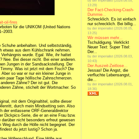
by der imperialist (2026.08.05,
13:29)
Der Fact-Checking-Crash-
Dummie...
Schrecklich. Es ist einfach
-oil-fires
nur schrecklich. Bei billig...
orboten für die UNIKOM (United Nations
by der imperialist (2026.08.05,
91–2003.
13:25)
Wir müssen mehr...
Tschuldigung. Verklickt
ne Schuhe anbehalten. Und selbstständig,
Neuer Text: Super Titel:
auch etwas aus dem Kühlschrank nehmen.
Der...
Verhängnis wurde. Egal. Wie, ihr hattet
by der imperialist (2026.08.03,
 Nee. Bei dieser nicht. Bei einer anderen.
10:43)
chen Jungen in der Sandsackstellung. Der
Der Auszeit-Zeitlose...
l Timmy. Was ist jetzt mit dem Fisch? Die
Jessas! Die Angst, die
Aber so war er nur ein kleiner Junge in
verfluchte Lebensangst,
 ein paar Tage höllische Zahnschmerzen.
die...
anderen Zähne? Der ist gut. Die
by der imperialist (2026.08.01,
nderen Zähne, stichelt der Wortmacher. So
18:36)
inal, mit dem Originaltitel, sollte dieser
enritt, durch mein Mindsetting sein. Also
uch der entlassene ORF-Generaldirektor
 Dickpics-Serie, die er an eine Frau bzw.
e darüber nicht besonders erfreut gewesen
m Weg durch die Hölle nicht begegnet. Der
ndest du jetzt lustig? Schon ja.
icher Höllenschlund. Eine Hölle aus