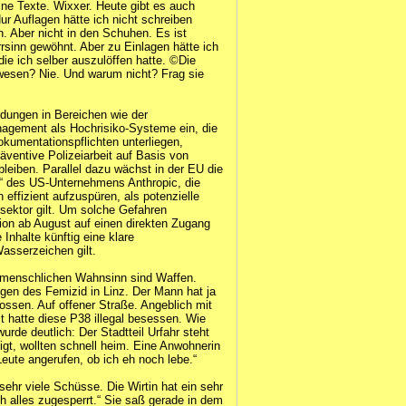
ine Texte. Wixxer. Heute gibt es auch
r Auflagen hätte ich nicht schreiben
n. Aber nicht in den Schuhen. Es ist
rrsinn gewöhnt. Aber zu Einlagen hätte ich
e ich selber auszulöffen hatte. ©️Die
gewesen? Nie. Und warum nicht? Frag sie
dungen in Bereichen wie der
agement als Hochrisiko-Systeme ein, die
okumentationspflichten unterliegen,
äventive Polizeiarbeit auf Basis von
 bleiben. Parallel dazu wächst in der EU die
“ des US-Unternehmens Anthropic, die
 effizient aufzuspüren, als potenzielle
zsektor gilt. Um solche Gefahren
n ab August auf einen direkten Zugang
 Inhalte künftig eine klare
asserzeichen gilt.
 menschlichen Wahnsinn sind Waffen.
gen des Femizid in Linz. Der Mann hat ja
ossen. Auf offener Straße. Angeblich mit
 hatte diese P38 illegal besessen. Wie
rde deutlich: Der Stadtteil Urfahr steht
igt, wollten schnell heim. Eine Anwohnerin
eute angerufen, ob ich eh noch lebe.“
sehr viele Schüsse. Die Wirtin hat ein sehr
 alles zugesperrt.“ Sie saß gerade in dem