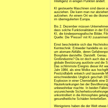
Intelligenz in einigen Punkten ändert.
KI gesteuerte Maschinen sind davon 
ausziehen. Die kann man nur abziehe
aufziehen. An einem Ort wo die ökono
im überregulierten Europa.
Bis 2. Dezember müssen Unternehmen, 
dass solche Funktionalitäten in der EU
KI, die kinderpornografische Bilder, 
Quelle: Die 'Presse'/ mit KI zusammen
Einst beschränkte sich das Hochrisiko
Kerntechnik: Entweder handelte es sic
um atomare Abfälle, deren Gefahrenpot
Biosphäre darstellte. Darstellt. Genau
Großindustrie? Da ist doch auch das e
globale Bestürzung auslöste und die S
Das schlimmste Ereignis dieser Art wa
Jahr 1984, als eine Wolke aus hochgif
Pestizidfabrik entwich und tausende M
einschneidendes Unglück geschah 1976
Explosion in einer Chemiefabrik eine D
Hauterkrankungen bei der Bevölkerung
unbewohnbar machte. In beiden Fällen
unzureichende Sicherheitsvorkehrungen
unkontrolliert in die Atmosphäre gelan
gesundheitliche Schäden hinterließen.
Wenigstens haben die der Welt etwas 