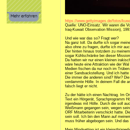
https://www.gettyimages.de/fotos/kuwait
Quelle: UNO‑Einsatz. Wir waren die V
Iraq‑Kuwait Observation Mission), 19
Und wie war das so? Fragt wer?
Na ganz toll. Da durfte ich sogar mei
also ohne zu fragen, durfte ich mir 
Der hinten hinaus trotzdem zu meinem 
sogar Kühlschränke bei dieser Mission?
Da hatten wir nur einen kleinen irakis
wäre heute eine Attraktion wie der Wa
Medien fischen da nur noch im Trüben. 
einer Sandsackstellung. Und ich hatte
Die immer die anderen sind? Wer? Die 
verdammte Hölle. In deinem Fall die a
falsch liegt er nicht.
Zu der hätte ich einen Nachtrag. Im Orig
Text ein Hörgerät, Sprachprogramm Höll
irgendwas mit Hölle. Durch die soll a
Weißmann gegangen sein, wegen seiner
ORF Mitarbeiterin verschickt hatte. Di
sein soll. Ich bin den Mann auf meine
muss früher abgebogen sein. Und das fi
Mein Mindsetting ist ein kleinstbürgerl